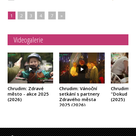
1
|
2
|
3
|
4
|
|
7
|
»
Videogalerie
Chrudim: Zdravé
Chrudim: Vánoční
Chrudim: A
město - akce 2025
setkání s partnery
"Dokud se 
(2026)
Zdravého města
(2025)
2025
(2026)