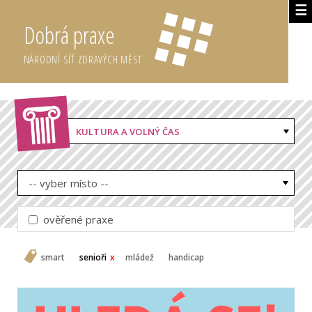
☰
Dobrá praxe
NÁRODNÍ SÍŤ ZDRAVÝCH MĚST
KULTURA A VOLNÝ ČAS
-- vyber místo --
ověřené praxe
smart
senioři
mládež
handicap