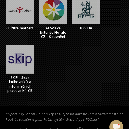
Culture matters
Asociace
HESTIA
Entente Florale
CZ - Souznění
SKIP - Svaz
knihovníků a
informačních
pracovníků ČR
Připomínky, dotazy a náměty zasílejte na adresu:
info@zdravamesta.cz
Použit redakční a publikační systém ActionApps TOOLKIT