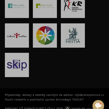
Připomínky, dotazy a náměty zasílejte na adresu:
info@zdravamesta.cz
Použit redakční a publikační systém ActionApps TOOLKIT
NÁRODNÍ SÍŤ ZDRAVÝCH MĚST ČR
(c) 2026;
DATAPLÁN verze 2.5314