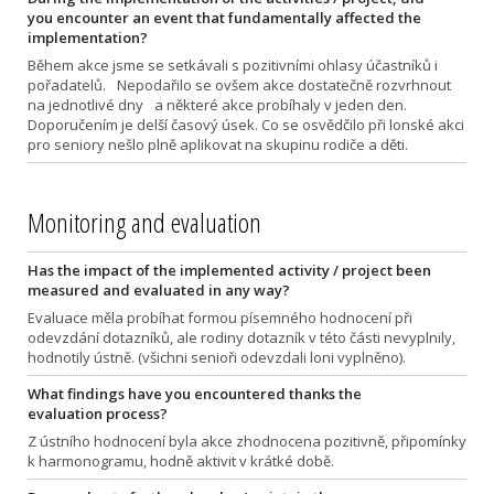
you encounter an event that fundamentally affected the
implementation?
Během akce jsme se setkávali s pozitivními ohlasy účastníků i
pořadatelů. Nepodařilo se ovšem akce dostatečně rozvrhnout
na jednotlivé dny a některé akce probíhaly v jeden den.
Doporučením je delší časový úsek. Co se osvědčilo při lonské akci
pro seniory nešlo plně aplikovat na skupinu rodiče a děti.
Monitoring and evaluation
Has the impact of the implemented activity / project been
measured and evaluated in any way?
Evaluace měla probíhat formou písemného hodnocení při
odevzdání dotazníků, ale rodiny dotazník v této části nevyplnily,
hodnotily ústně. (všichni senioři odevzdali loni vyplněno).
What findings have you encountered thanks the
evaluation process?
Z ústního hodnocení byla akce zhodnocena pozitivně, připomínky
k harmonogramu, hodně aktivit v krátké době.