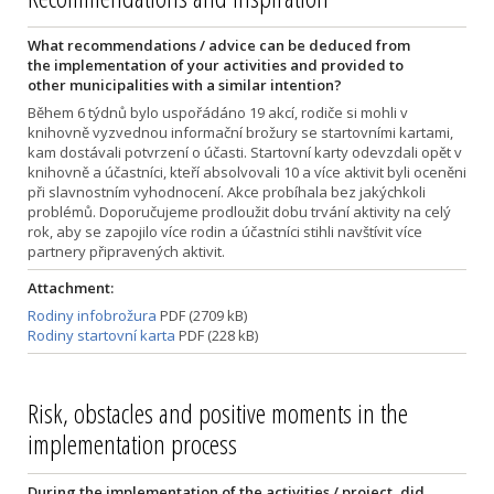
What recommendations / advice can be deduced from
the implementation of your activities and provided to
other municipalities with a similar intention?
Během 6 týdnů bylo uspořádáno 19 akcí, rodiče si mohli v
knihovně vyzvednou informační brožury se startovními kartami,
kam dostávali potvrzení o účasti. Startovní karty odevzdali opět v
knihovně a účastníci, kteří absolvovali 10 a více aktivit byli oceněni
při slavnostním vyhodnocení. Akce probíhala bez jakýchkoli
problémů. Doporučujeme prodloužit dobu trvání aktivity na celý
rok, aby se zapojilo více rodin a účastníci stihli navštívit více
partnery připravených aktivit.
Attachment:
Rodiny infobrožura
PDF (2709 kB)
Rodiny startovní karta
PDF (228 kB)
Risk, obstacles and positive moments in the
implementation process
During the implementation of the activities / project, did