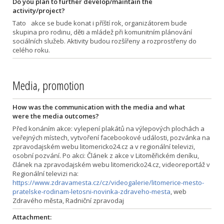
Do you plan to further develop/maintain the
activity/project?
Tato akce se bude konat i příští rok, organizátorem bude
skupina pro rodinu, děti a mládež při komunitním plánování
sociálních služeb. Aktivity budou rozšířeny a rozprostřeny do
celého roku.
Media, promotion
How was the communication with the media and what
were the media outcomes?
Před konáním akce: vylepení plakátů na výlepových plochách a
veřejných místech, vytvoření facebookové události, pozvánka na
zpravodajském webu litomericko24.cz a v regionální televizi,
osobní pozvání. Po akci: Článek z akce v Litoměřickém deníku,
článek na zpravodajském webu litomericko24.cz, videoreportáž v
Regionální televizi na:
https://www.zdravamesta.cz/cz/videogalerie/litomerice-mesto-
pratelske-rodinam-letosni-novinka-zdraveho-mesta
, web
Zdravého města, Radniční zpravodaj
Attachment: