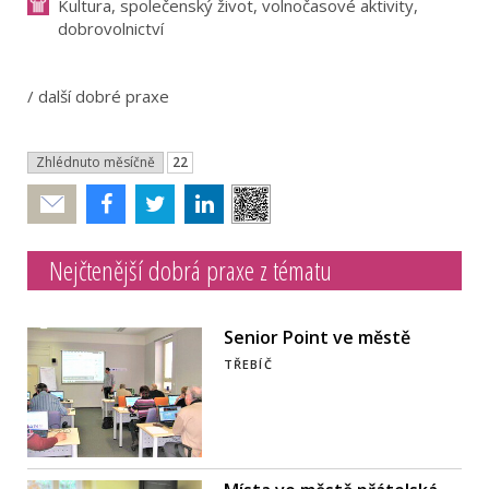
Kultura, společenský život, volnočasové aktivity,
dobrovolnictví
/
další dobré praxe
Zhlédnuto měsíčně
22
Poslat
Nejčtenější dobrá praxe z tématu
Senior Point ve městě
TŘEBÍČ