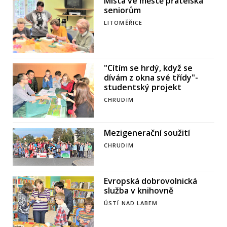
Místa ve městě přátelská
seniorům
LITOMĚŘICE
"Cítím se hrdý, když se
dívám z okna své třídy"-
studentský projekt
CHRUDIM
Mezigenerační soužití
CHRUDIM
Evropská dobrovolnická
služba v knihovně
ÚSTÍ NAD LABEM