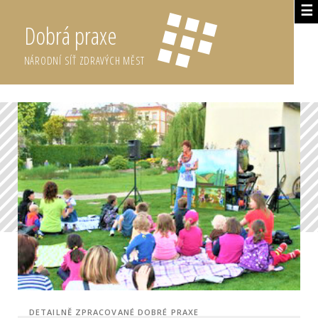
☰
Dobrá praxe
NÁRODNÍ SÍŤ ZDRAVÝCH MĚST
DETAILNĚ ZPRACOVANÉ DOBRÉ PRAXE