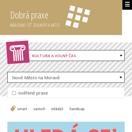
☰
Dobrá praxe
NÁRODNÍ SÍŤ ZDRAVÝCH MĚST
KULTURA A VOLNÝ ČAS
Nové Město na Moravě
ověřené praxe
smart
senioři
mládež
handicap