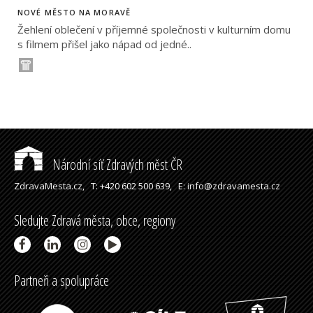
NOVÉ MĚSTO NA MORAVĚ
Žehlení oblečení v příjemné společnosti v kulturním domu
s filmem přišel jako nápad od jedné..
Národní síť Zdravých měst ČR
ZdravaMesta.cz,
T: +420 602 500 639,
E: info@zdravamesta.cz
Sledujte Zdravá města, obce, regiony
Partneři a spolupráce